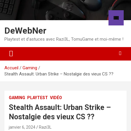
Aller
au
contenu
DeWebNer
Playtest et d’astuces avec Razi3L, TomuGame et moi-même !
Accueil
Gaming
Stealth Assault: Urban Strike – Nostalgie des vieux CS ??
GAMING
PLAYTEST
VIDÉO
Stealth Assault: Urban Strike –
Nostalgie des vieux CS ??
janvier 6, 2024
Razi3L