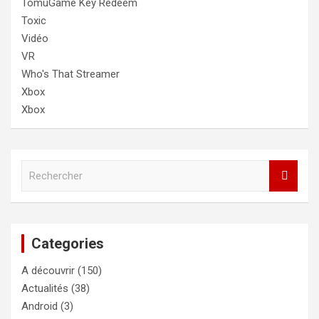
TomuGame Key Redeem
Toxic
Vidéo
VR
Who's That Streamer
Xbox
Xbox
R
e
c
h
e
Categories
r
c
A découvrir
(150)
h
e
Actualités
(38)
r
Android
(3)