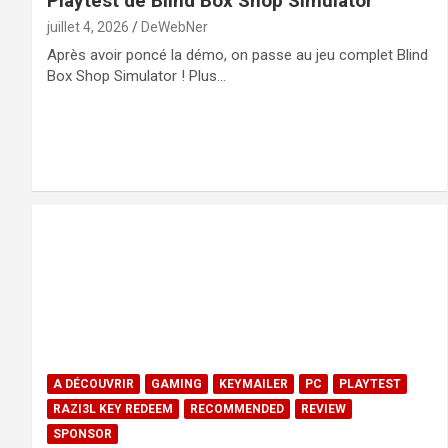
Playtest de Blind Box Shop Simulator
juillet 4, 2026
DeWebNer
Après avoir poncé la démo, on passe au jeu complet Blind
Box Shop Simulator ! Plus…
A DÉCOUVRIR
GAMING
KEYMAILER
PC
PLAYTEST
RAZI3L KEY REDEEM
RECOMMENDED
REVIEW
SPONSOR