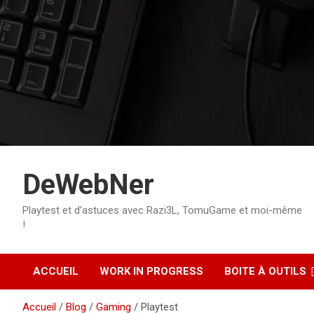
Aller
au
contenu
DeWebNer
Playtest et d’astuces avec Razi3L, TomuGame et moi-même
!
ACCUEIL
WORK IN PROGRESS
BOITE À OUTILS
Accueil
Blog
Gaming
Playtest