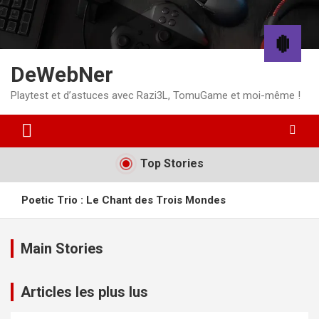
Aller
au
contenu
DeWebNer
Playtest et d’astuces avec Razi3L, TomuGame et moi-même !
Top Stories
Poetic Trio : Le Chant des Trois Mondes
Deep Rock Galactic: Rogue Core : Une progression
dynamique sous haute tension
Main Stories
Project: Mist : une survie ambitieuse sur les rails
Articles les plus lus
Playtest de Blind Box Shop Simulator