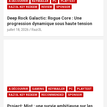
A DÉCOUVRIR
KEYMAILER
PC
PLAYTEST
RAZI3L KEY REDEEM
REVIEW
SPONSOR
Deep Rock Galactic: Rogue Core : Une
progression dynamique sous haute tension
juillet 18, 2026
Razi3L
A DÉCOUVRIR
GAMING
KEYMAILER
PC
PLAYTEST
RAZI3L KEY REDEEM
RECOMMENDED
SPONSOR
Project: Mist : une survie ambitieuse sur les