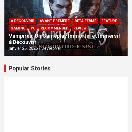
A DÉCOUVRIR
AVANT PREMÈRE
BETA FERMÉ
FEATURE
GAMING
PC
RECOMMENDED
REVIEW
Vampires: Un Gameplay Immortel et Immersif
à Découvrir
janvier 26, 2026
DeWebNer
Popular Stories