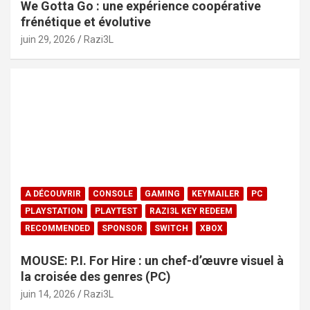
We Gotta Go : une expérience coopérative
frénétique et évolutive
juin 29, 2026
Razi3L
A DÉCOUVRIR
CONSOLE
GAMING
KEYMAILER
PC
PLAYSTATION
PLAYTEST
RAZI3L KEY REDEEM
RECOMMENDED
SPONSOR
SWITCH
XBOX
MOUSE: P.I. For Hire : un chef-d’œuvre visuel à
la croisée des genres (PC)
juin 14, 2026
Razi3L