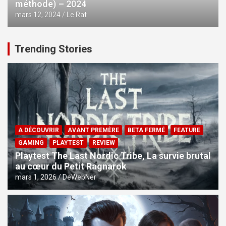
méthode) – 2024
mars 12, 2024
Le Rat
Trending Stories
A DÉCOUVRIR
AVANT PREMÈRE
BETA FERMÉ
FEATURE
GAMING
PLAYTEST
REVIEW
Playtest The Last Nordic Tribe, La survie brutal
au cœur du Petit Ragnarok
mars 1, 2026
DeWebNer