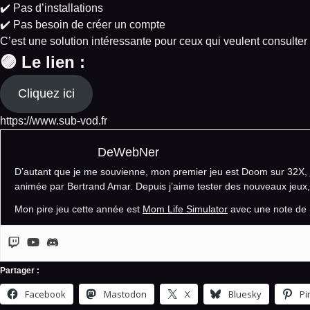
✔️ Pas d’installations
✔️ Pas besoin de créer un compte
C’est une solution intéressante pour ceux qui veulent consult
🟣 Le lien :
Cliquez ici
https://www.sub-vod.fr
DeWebNer
D’autant que je me souvienne, mon premier jeu est Doom sur 32X, j
animée par Bertrand Amar. Depuis j’aime tester des nouveaux jeux, d
Mon pire jeu cette année est
Mom Life Simulator
avec une note de 
Partager :
Facebook
Mastodon
X
Bluesky
Pi