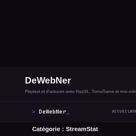
DeWebNer
Playtest et d’astuces avec Razi3L, TomuGame et moi-mê
DeWebNer
_
ACCUEIL
WO
Catégorie :
StreamStat