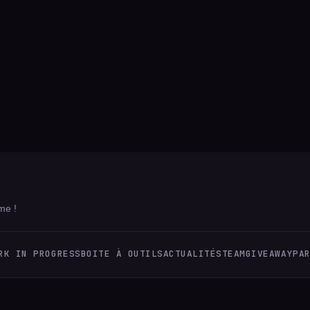
me !
RK IN PROGRESS
BOITE À OUTILS
ACTUALITÉS
TEAM
GIVEAWAY
PA