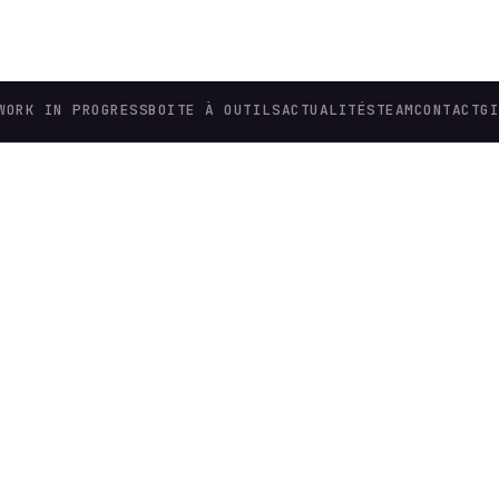
WORK IN PROGRESS
BOITE À OUTILS
ACTUALITÉS
TEAM
CONTACT
G