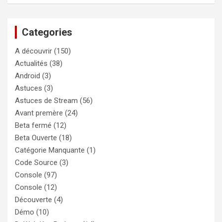
c
h
e
Categories
r
c
A découvrir
(150)
h
e
Actualités
(38)
r
Android
(3)
Astuces
(3)
Astuces de Stream
(56)
Avant premère
(24)
Beta fermé
(12)
Beta Ouverte
(18)
Catégorie Manquante
(1)
Code Source
(3)
Console
(97)
Console
(12)
Découverte
(4)
Démo
(10)