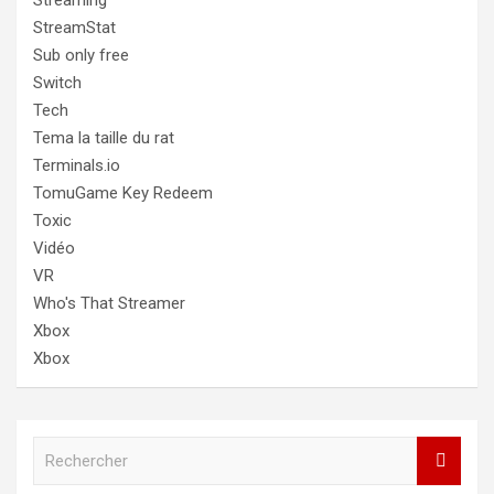
Streaming
StreamStat
Sub only free
Switch
Tech
Tema la taille du rat
Terminals.io
TomuGame Key Redeem
Toxic
Vidéo
VR
Who's That Streamer
Xbox
Xbox
R
e