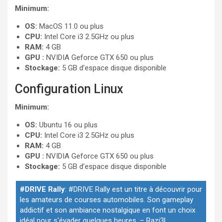
Minimum:
OS:
MacOS 11.0 ou plus
CPU:
Intel Core i3 2.5GHz ou plus
RAM:
4 GB
GPU :
NVIDIA Geforce GTX 650 ou plus
Stockage:
5 GB d’espace disque disponible
Configuration Linux
Minimum:
OS:
Ubuntu 16 ou plus
CPU:
Intel Core i3 2.5GHz ou plus
RAM:
4 GB
GPU :
NVIDIA Geforce GTX 650 ou plus
Stockage:
5 GB d’espace disque disponible
#DRIVE Rally
:
#DRIVE Rally est un titre à découvrir pour
les amateurs de courses automobiles. Son gameplay
addictif et son ambiance nostalgique en font un choix
idéal pour s'évader quelques heures.
–
Razi3L