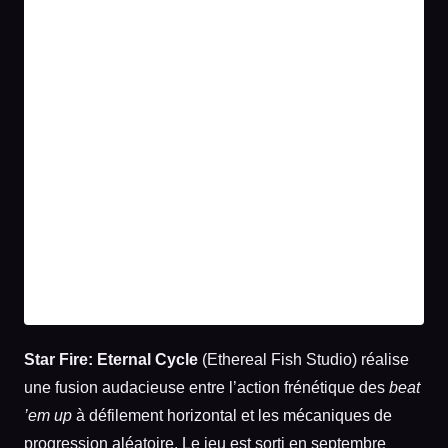
Star Fire: Eternal Cycle
(Ethereal Fish Studio) réalise
une fusion audacieuse entre l’action frénétique des
beat
’em up
à défilement horizontal et les mécaniques de
progression aléatoire. Le jeu est sorti en septembre