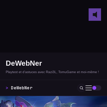
DeWebNer
Playtest et d’astuces avec Razi3L, TomuGame et moi-même !
DeWebNer
_