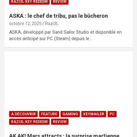
RAZI3L KEY REDEEM
REVIEW
ASKA : le chef de tribu, pas le bûcheron
octobre 12, 2025
Razi3L
ASKA, développé par Sand Sailor Studio et disponible en
accès anticipé sur PC (Steam) depuis le…
A DÉCOUVRIR
FEATURE
GAMING
KEYMAILER
PC
RAZI3L KEY REDEEM
REVIEW
AK AK! Mars attracts : la surprise martienne