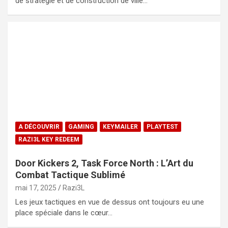
de stratégie et de construction de ville…
A DÉCOUVRIR
GAMING
KEYMAILER
PLAYTEST
RAZI3L KEY REDEEM
Door Kickers 2, Task Force North : L’Art du
Combat Tactique Sublimé
mai 17, 2025
Razi3L
Les jeux tactiques en vue de dessus ont toujours eu une
place spéciale dans le cœur…