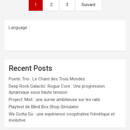
Pagination
1
2
3
Suivant
des
publications
Language :
Recent Posts
Poetic Trio : Le Chant des Trois Mondes
Deep Rock Galactic: Rogue Core : Une progression
dynamique sous haute tension
Project: Mist : une survie ambitieuse sur les rails
Playtest de Blind Box Shop Simulator
We Gotta Go : une expérience coopérative frénétique et
évolutive