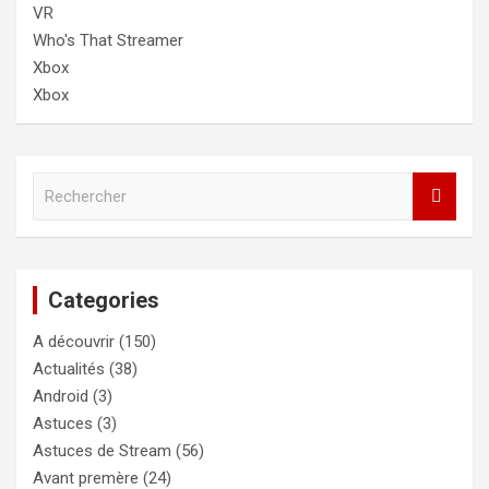
VR
Who's That Streamer
Xbox
Xbox
R
e
c
h
e
Categories
r
c
A découvrir
(150)
h
e
Actualités
(38)
r
Android
(3)
Astuces
(3)
Astuces de Stream
(56)
Avant premère
(24)