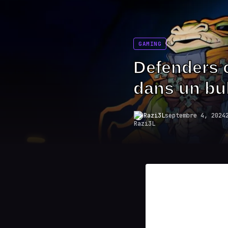
GAMING
Defenders 
dans un bul
Razi3L
septembre 4, 2024