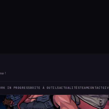
me !
ORK IN PROGRESS
BOITE À OUTILS
ACTUALITÉS
TEAM
CONTACT
GIV