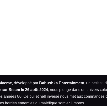
niverse
, développé par
Babushka Entertainment
, un petit st
é sur Steam le 26 août 2024
, nous plonge dans un univers color
es années 80. Ce bullet hell inversé nous met aux commandes d
les hordes ennemies du maléfique sorcier Umbros.