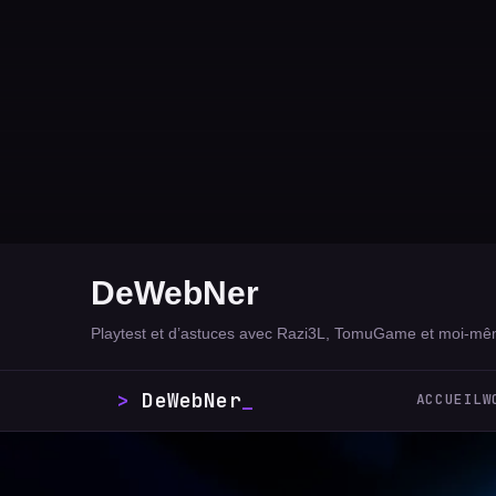
DeWebNer
Playtest et d’astuces avec Razi3L, TomuGame et moi-mê
DeWebNer
_
ACCUEIL
W