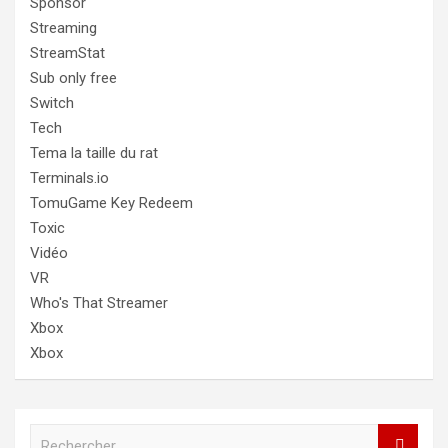
Sponsor
Streaming
StreamStat
Sub only free
Switch
Tech
Tema la taille du rat
Terminals.io
TomuGame Key Redeem
Toxic
Vidéo
VR
Who's That Streamer
Xbox
Xbox
R