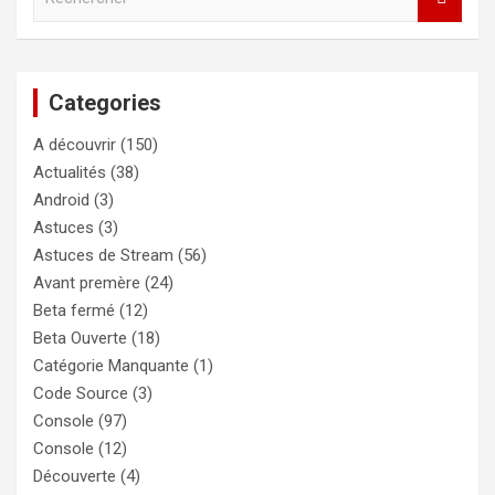
e
c
h
e
Categories
r
c
A découvrir
(150)
h
e
Actualités
(38)
r
Android
(3)
Astuces
(3)
Astuces de Stream
(56)
Avant premère
(24)
Beta fermé
(12)
Beta Ouverte
(18)
Catégorie Manquante
(1)
Code Source
(3)
Console
(97)
Console
(12)
Découverte
(4)