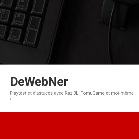
Aller
au
contenu
DeWebNer
Playtest et d’astuces avec Razi3L, TomuGame et moi-même
!