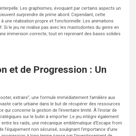
d interpelle. Les graphismes, évoquant par certains aspects un
, peuvent surprendre de prime abord. Cependant, cette
 à une réalisation propre et fonctionnelle. Les animations
f. Si le jeu ne rivalise pas avec les mastodontes du genre en
 une immersion correcte, tout en reprenant des bases solides
n et de Progression : Un
shooter, extraire”, une formule immédiatement familière aux
vaste carte urbaine dans le but de récupérer des ressources
qui concerne la gestion de l’inventaire limité. À l’instar de
tratégiques sur le butin à emporter. Le jeu intègre également
ur entre les raids, une mécanique emblématique d’Escape from
 de l’équipement non sécurisé, soulignant l’importance d’une
a progression à long terme passe par l’investissement de