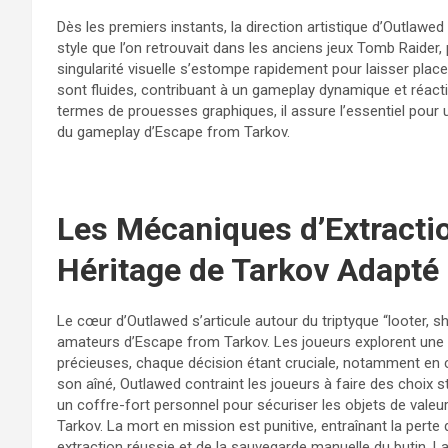
Dès les premiers instants, la direction artistique d’Outlawe
style que l’on retrouvait dans les anciens jeux Tomb Raider
singularité visuelle s’estompe rapidement pour laisser place
sont fluides, contribuant à un gameplay dynamique et réacti
termes de prouesses graphiques, il assure l’essentiel pour
du gameplay d’Escape from Tarkov.
Les Mécaniques d’Extractio
Héritage de Tarkov Adapté
Le cœur d’Outlawed s’articule autour du triptyque “looter, 
amateurs d’Escape from Tarkov. Les joueurs explorent une 
précieuses, chaque décision étant cruciale, notamment en ce 
son aîné, Outlawed contraint les joueurs à faire des choix s
un coffre-fort personnel pour sécuriser les objets de vale
Tarkov. La mort en mission est punitive, entraînant la perte
extraction réussie et de la sauvegarde manuelle du butin. L