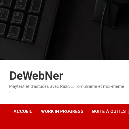
Aller
au
contenu
DeWebNer
Playtest et d’astuces avec Razi3L, TomuGame et moi-même
!
ACCUEIL
WORK IN PROGRESS
BOITE À OUTILS