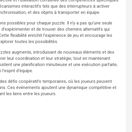
lective et l’utilisation combinée des compétences spécifiques
anismes interactifs tels que des interrupteurs à activer
hronisation, et des objets à transporter en équipe.
ons possibles pour chaque puzzle. Il n’y a pas qu’une seule
 d’expérimenter et de trouver des chemins alternatifs qui
tte flexibilité enrichit l’expérience de jeu et encourage les
xplorer toutes les possibilités.
puzzles augmente, introduisant de nouveaux éléments et des
er leur coordination et leur stratégie, tout en maintenant
sitent une planification minutieuse et une exécution parfaite,
 l’esprit d’équipe.
es défis coopératifs temporaires, où les joueurs peuvent
uns. Ces événements ajoutent une dynamique compétitive et
nt les liens entre les joueurs.