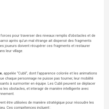
rs forces pour traverser des niveaux remplis d’obstacles et de
arroi après qu’un mal étrange ait dispersé des fragments
les joueurs doivent récupérer ces fragments et restaurer
ns leur village.
be
, appelée “Cubli”, dont l’apparence colorée et les animations
que chaque personnage ne puisse pas tourner, leur mobilité
ssants à surmonter en équipe. Les Cubli peuvent se déplacer
 les obstacles, et interagir de manière intelligente avec
onnement.
nt être utilisées de manière stratégique pour résoudre les
 jeu. Ces compétences incluent :