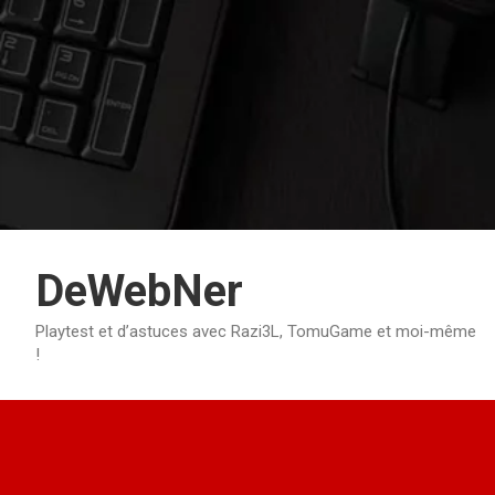
Aller
au
contenu
DeWebNer
Playtest et d’astuces avec Razi3L, TomuGame et moi-même
!