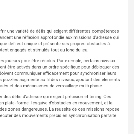
rir une variété de défis qui exigent différentes compétences
mandent une réflexion approfondie aux missions d’adresse qui
haque défi est unique et présente ses propres obstacles à
tent engagés et stimulés tout au long du jeu.
es joueurs pour être résolus. Par exemple, certains niveaux
vent être activés dans un ordre spécifique pour débloquer des
 doivent communiquer efficacement pour synchroniser leurs
es puzzles augmente au fil des niveaux, ajoutant des éléments
isés et des mécanismes de verrouillage multi phase.
r des défis d’adresse qui exigent précision et timing. Ces
en plate-forme, l’esquive d’obstacles en mouvement, et la
rs des zones dangereuses. La réussite de ces missions repose
exécuter des mouvements précis en synchronisation parfaite.