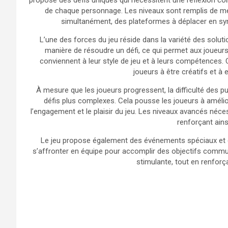
propose des défis uniques qui nécessitent une réflexion col
de chaque personnage. Les niveaux sont remplis de méc
simultanément, des plateformes à déplacer en sync
L’une des forces du jeu réside dans la variété des soluti
manière de résoudre un défi, ce qui permet aux joueurs
conviennent à leur style de jeu et à leurs compétences. Ce
joueurs à être créatifs et à e
À mesure que les joueurs progressent, la difficulté des 
défis plus complexes. Cela pousse les joueurs à amélior
l’engagement et le plaisir du jeu. Les niveaux avancés néces
renforçant ainsi
Le jeu propose également des événements spéciaux et d
s’affronter en équipe pour accomplir des objectifs comm
stimulante, tout en renforça