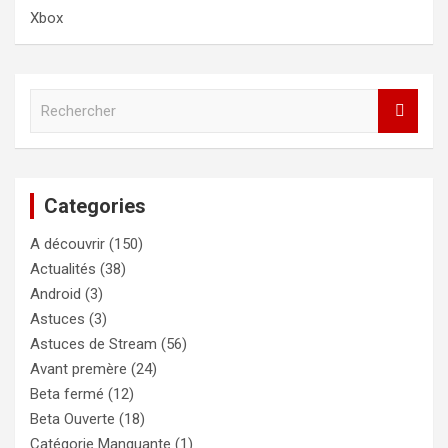
Xbox
R
e
c
h
e
Categories
r
c
A découvrir
(150)
h
e
Actualités
(38)
r
Android
(3)
Astuces
(3)
Astuces de Stream
(56)
Avant premère
(24)
Beta fermé
(12)
Beta Ouverte
(18)
Catégorie Manquante
(1)