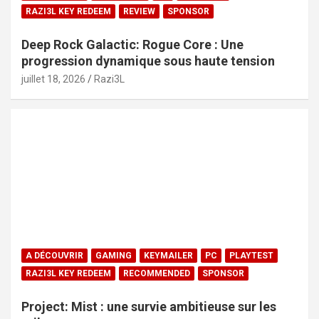
RAZI3L KEY REDEEM
REVIEW
SPONSOR
Deep Rock Galactic: Rogue Core : Une
progression dynamique sous haute tension
juillet 18, 2026
Razi3L
A DÉCOUVRIR
GAMING
KEYMAILER
PC
PLAYTEST
RAZI3L KEY REDEEM
RECOMMENDED
SPONSOR
Project: Mist : une survie ambitieuse sur les