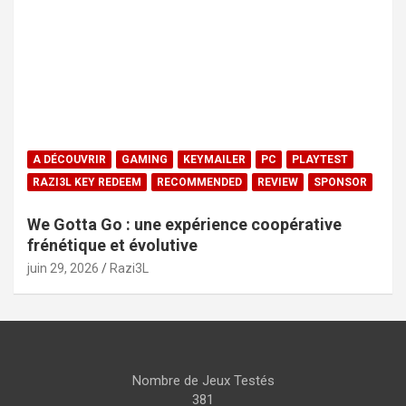
A DÉCOUVRIR
GAMING
KEYMAILER
PC
PLAYTEST
RAZI3L KEY REDEEM
RECOMMENDED
REVIEW
SPONSOR
We Gotta Go : une expérience coopérative
frénétique et évolutive
juin 29, 2026
Razi3L
Nombre de Jeux Testés
381