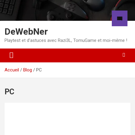
Aller
au
contenu
DeWebNer
Playtest et d’astuces avec Razi3L, TomuGame et moi-même !
Accueil
Blog
PC
PC