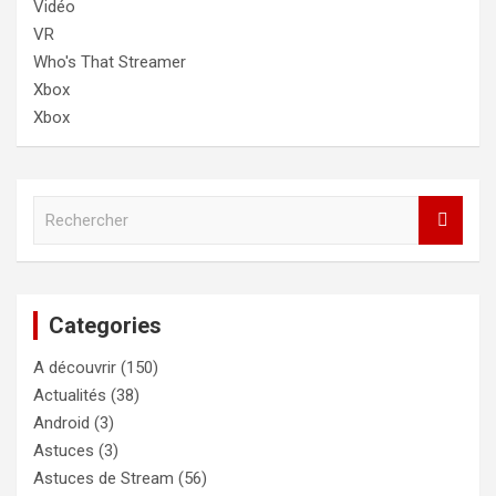
Vidéo
VR
Who's That Streamer
Xbox
Xbox
R
e
c
h
e
Categories
r
c
A découvrir
(150)
h
e
Actualités
(38)
r
Android
(3)
Astuces
(3)
Astuces de Stream
(56)