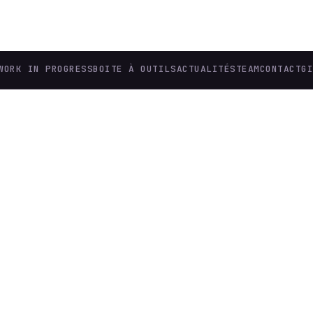
WORK IN PROGRESS
BOITE À OUTILS
ACTUALITÉS
TEAM
CONTACT
G