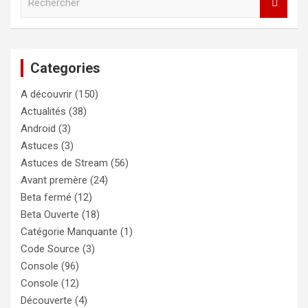
e
c
h
e
Categories
r
c
A découvrir
(150)
h
e
Actualités
(38)
r
Android
(3)
Astuces
(3)
Astuces de Stream
(56)
Avant premère
(24)
Beta fermé
(12)
Beta Ouverte
(18)
Catégorie Manquante
(1)
Code Source
(3)
Console
(96)
Console
(12)
Découverte
(4)