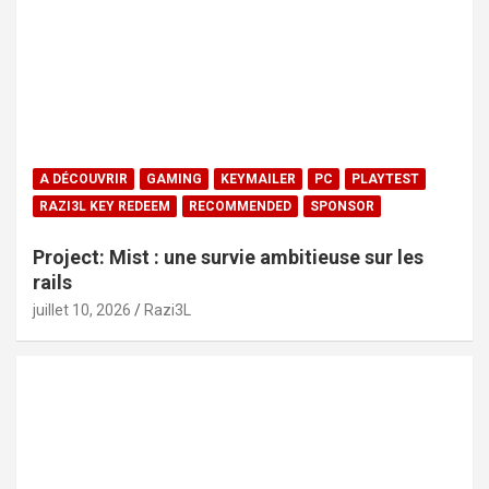
A DÉCOUVRIR
GAMING
KEYMAILER
PC
PLAYTEST
RAZI3L KEY REDEEM
RECOMMENDED
SPONSOR
Project: Mist : une survie ambitieuse sur les
rails
juillet 10, 2026
Razi3L