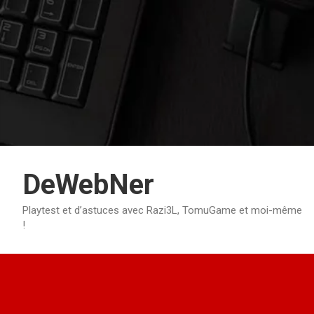
Aller
au
contenu
DeWebNer
Playtest et d’astuces avec Razi3L, TomuGame et moi-même
!