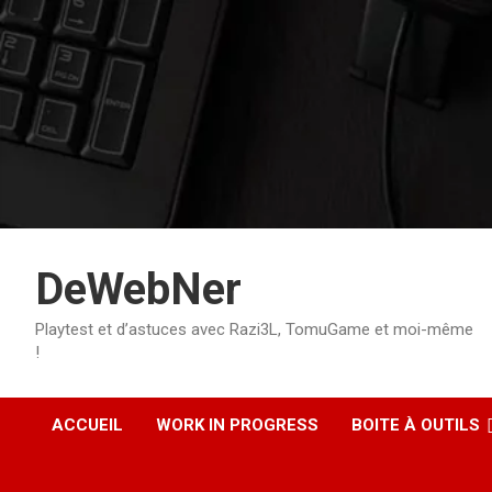
Aller
au
contenu
DeWebNer
Playtest et d’astuces avec Razi3L, TomuGame et moi-même
!
ACCUEIL
WORK IN PROGRESS
BOITE À OUTILS