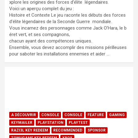
xplore les origines des forces d’élite légendaires.
Voici un aperçu complet du jeu :
Histoire et Contexte Le jeu raconte les débuts des forces
d’élite légendaires de la Seconde Guerre mondiale.
Vous incarnez des personnages comme Jack O’Hara, le b
éret vert, et ses compagnons,
chacun ayant des compétences uniques.
Ensemble, vous devez accomplir des missions périlleuses
pour saboter les installations ennemies et aider …
A DÉCOUVRIR
CONSOLE
CONSOLE
FEATURE
GAMING
KEYMAILER
PLAYSTATION
PLAYTEST
RAZI3L KEY REDEEM
RECOMMENDED
SPONSOR