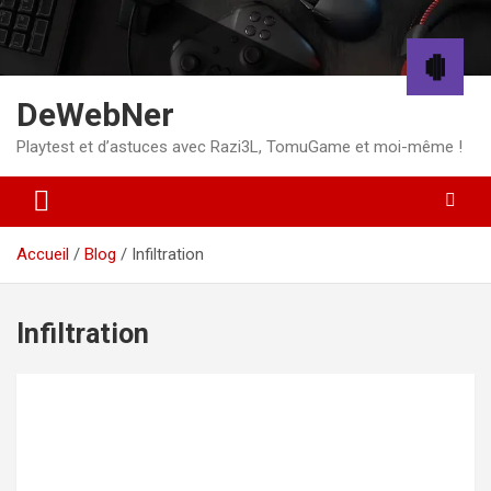
Aller
au
contenu
DeWebNer
Playtest et d’astuces avec Razi3L, TomuGame et moi-même !
Accueil
Blog
Infiltration
Infiltration