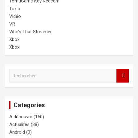
TomuGame Key Redeem
Toxic
Vidéo
VR
Who's That Streamer
Xbox
Xbox
R
e
c
h
e
Categories
r
c
A découvrir
(150)
h
e
Actualités
(38)
r
Android
(3)