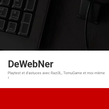
Aller
au
contenu
DeWebNer
Playtest et d’astuces avec Razi3L, TomuGame et moi-même
!