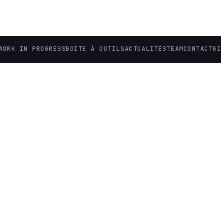
WORK IN PROGRESS
BOITE À OUTILS
ACTUALITÉS
TEAM
CONTACT
G