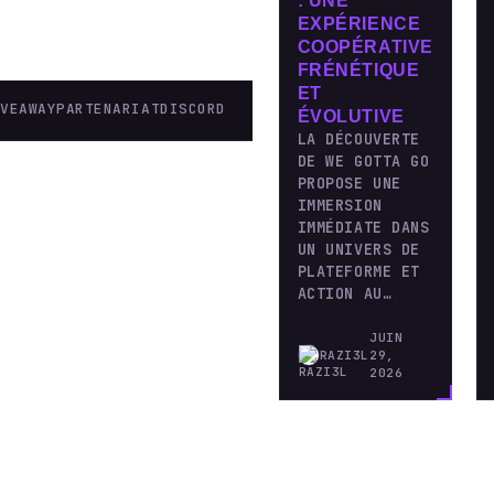
: UNE
EXPÉRIENCE
COOPÉRATIVE
FRÉNÉTIQUE
ET
IVEAWAY
PARTENARIAT
DISCORD
ÉVOLUTIVE
LA DÉCOUVERTE
DE WE GOTTA GO
PROPOSE UNE
IMMERSION
IMMÉDIATE DANS
UN UNIVERS DE
PLATEFORME ET
ACTION AU…
JUIN
RAZI3L
29,
2026