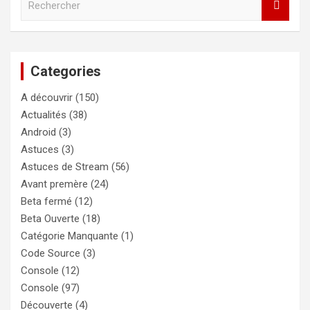
e
c
h
e
Categories
r
c
A découvrir
(150)
h
e
Actualités
(38)
r
Android
(3)
Astuces
(3)
Astuces de Stream
(56)
Avant premère
(24)
Beta fermé
(12)
Beta Ouverte
(18)
Catégorie Manquante
(1)
Code Source
(3)
Console
(12)
Console
(97)
Découverte
(4)