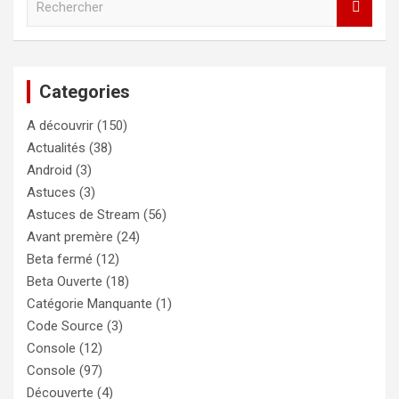
e
c
h
e
Categories
r
c
A découvrir
(150)
h
e
Actualités
(38)
r
Android
(3)
Astuces
(3)
Astuces de Stream
(56)
Avant premère
(24)
Beta fermé
(12)
Beta Ouverte
(18)
Catégorie Manquante
(1)
Code Source
(3)
Console
(12)
Console
(97)
Découverte
(4)