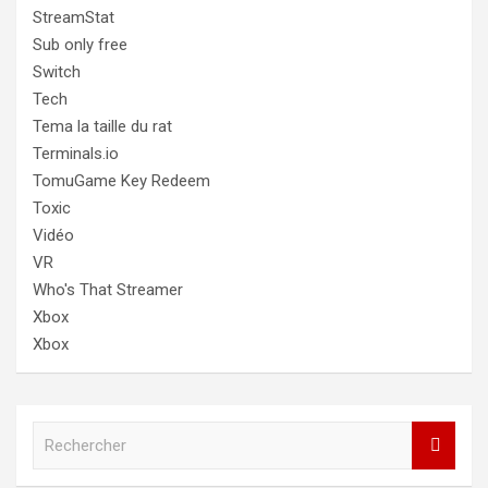
StreamStat
Sub only free
Switch
Tech
Tema la taille du rat
Terminals.io
TomuGame Key Redeem
Toxic
Vidéo
VR
Who's That Streamer
Xbox
Xbox
R
e
c