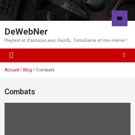
Aller
au
contenu
DeWebNer
Playtest et d’astuces avec Razi3L, TomuGame et moi-même !
Accueil
Blog
Combats
Combats