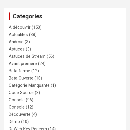
h
e
Categories
r
c
A découvrir
(150)
h
e
Actualités
(38)
r
Android
(3)
Astuces
(3)
Astuces de Stream
(56)
Avant premère
(24)
Beta fermé
(12)
Beta Ouverte
(18)
Catégorie Manquante
(1)
Code Source
(3)
Console
(96)
Console
(12)
Découverte
(4)
Démo
(10)
DeWeb Key Redeem
(14)