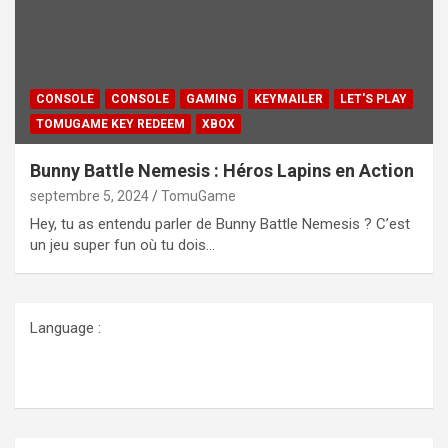
CONSOLE
CONSOLE
GAMING
KEYMAILER
LET'S PLAY
TOMUGAME KEY REDEEM
XBOX
Bunny Battle Nemesis : Héros Lapins en Action
septembre 5, 2024
TomuGame
Hey, tu as entendu parler de Bunny Battle Nemesis ? C’est
un jeu super fun où tu dois…
Language :