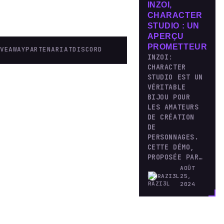
INZOI,
CHARACTER
STUDIO : UN
APERÇU
PROMETTEUR
IVEAWAY
PARTENARIAT
DISCORD
INZOI:
CHARACTER
STUDIO EST UN
VÉRITABLE
BIJOU POUR
LES AMATEURS
DE CRÉATION
DE
PERSONNAGES.
CETTE DÉMO,
PROPOSÉE PAR…
AOÛT
RAZI3L
25,
2024