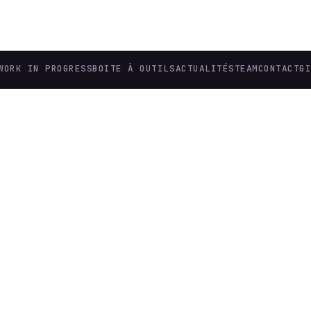
WORK IN PROGRESS
BOITE À OUTILS
ACTUALITÉS
TEAM
CONTACT
G