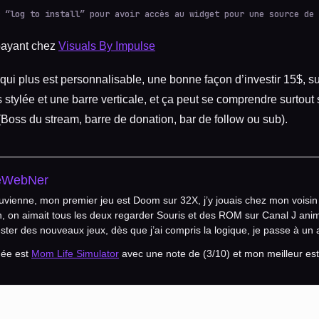
 “
log to install
” pour avoir accès au widget pour une source de 
payant chez
Visuals By Impulse
et qui plus est personnalisable, une bonne façon d’investir 15$, s
s stylée et une barre verticale, et ça peut se comprendre surtout
(Boss du stream, barre de donation, bar de follow ou sub).
eWebNer
uvienne, mon premier jeu est Doom sur 32X, j’y jouais chez mon voisin 
, on aimait tous les deux regarder Souris et des ROM sur Canal J ani
ster des nouveaux jeux, dès que j’ai compris la logique, je passe à un a
née est
Mom Life Simulator
avec une note de (3/10) et mon meilleur es