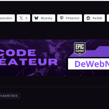
astodon
X
Bluesky
Pinterest
Reddit
PARAMÉTRER