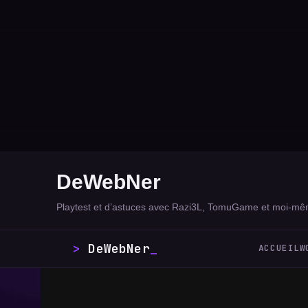
DeWebNer
Playtest et d’astuces avec Razi3L, TomuGame et moi-mê
DeWebNer
_
ACCUEIL
W