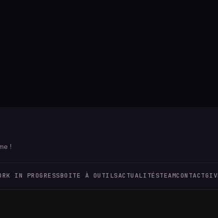
me !
ORK IN PROGRESS
BOITE À OUTILS
ACTUALITÉS
TEAM
CONTACT
GIV