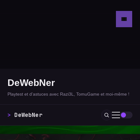
DeWebNer
Playtest et d’astuces avec Razi3L, TomuGame et moi-même !
DeWebNer
_