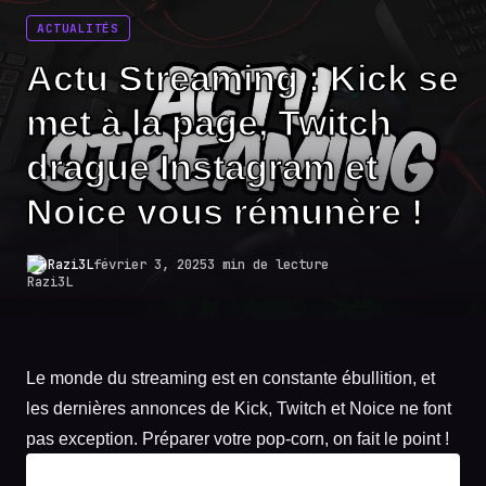
Exact matches only
ACTUALITÉS
Search in title
Actu Streaming : Kick se
Search in content
met à la page, Twitch
drague Instagram et
Noice vous rémunère !
Razi3L
février 3, 2025
3 min de lecture
Le monde du streaming est en constante ébullition, et
les dernières annonces de Kick, Twitch et Noice ne font
pas exception. Préparer votre pop-corn, on fait le point !